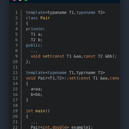
1
template
<typaname T1,
typename
 T2>
2
class
Pair
3
{
4
private
:
5
  T1 a;
6
  T2 b;
7
public
:
8
  ...
9
void
set
(
const
 T1 &aa,
const
 T2 &bb)
;
10
};
11
12
template
<
typename
 T1,typrname T2>
13
void
 Pair<T1,T2>::
set
(
const
 T1 &aa,
const
 T2
14
{
15
  a=aa;
16
  b=bb;
17
}
18
19
int
main
()
20
{
21
  ...
22
  Pair<
int
,
double
> example1;