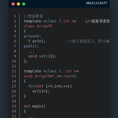
ANGELSCRIPT
1
//数组模板
2
template <
class
T,
int
n
>    //
n
就是非类型参
3
class
ArrayTP
4
{
5
private
:
6
  T ar[n];          
//由于是宏定义，所以编译
7
public
:
8
  ...
9
void
set
(){};
10
};
11
12
template <
class
T, 
int
n
>
13
void
ArrayTP
<
T,
n
>::
set
()
14
{
15
for
(
int
 i=
0
;i<n;++i)
16
    ar[i]=i;
17
}
18
19
int
 main()
20
{
21
  ...