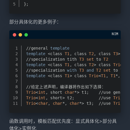
5
};
部分具体化的更多例子：
NIM
1
//general 
template
2
template
 <class 
T1
, class 
T2
, class 
T3
> cla
3
//specialization tith 
T3
set
 to 
T2
4
template
 <class 
T1
, class 
T2
> class 
Trio
<
T1
5
//specialization 
with
T3
and
T2
set
 to 
T1
*
6
template
 <class 
T1
> class 
Trio
<
T1
, 
T1
*, 
T1
*
7
8
//给定上述声明，编译器将作出如下选择：
9
Trio
<
int
, short 
char
*> t1;    //use general
10
Trio
<
int
, short> t2;          //use 
Trio
<
T1
11
Trio
<
char
, 
char
*, 
char
*> t3;  //use 
Trio
<
T1
函数调用时，模板匹配优先度：显式具体化>部分具
体化>实例化