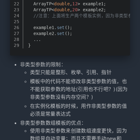
22
  ArrayTP<
double
,
12
> example1;
23
  ArrayTP<
double
,
20
> example2;
24
//注意：上面将生产两个模板实例，因为非类型参数
25
26
  example1.
set
();
27
  example2.
set
();
28
  ...
29
}
非类型参数的限制：
类型只能是整形、枚举、引用、指针
模板中的代码不能修改非类型参数的值，也
不能获取参数的地址(引用也不行吧？)(因为
非类型参数没有内存空间？)
在实例化模板的时候，用作非类型参数的值
必须是常量表达式
非类型参数数组模板的优点：
使用非类型参数来创建数组速度更快，因为
数组是自动变量；而且不需要手动new和