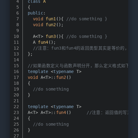
4
class
A
5
{
6
public
:
7
void
fun1
()
{ 
//do something }
8
void
fun2
()
;
9
10
A<T> 
fun3
()
{ 
//do something }
11
A 
fun4
()
;
12
//注意：fun3和fun4的返回类型其实是等价的，没
13
};
14
15
//如果函数定义与函数声明分开，那么定义格式如下：
16
template
 <
typename
 T>
17
void
 A<T>::
fun2
()
18
{
19
//do something
20
}
21
22
template
 <
typename
 T>
23
A<T> A<T>::
fun4
()      
//注意：返回值的写法与
24
{
25
//do something
26
}
27