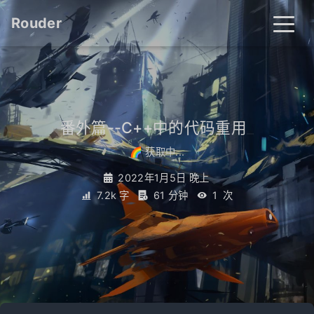
Rouder
番外篇--C++中的代码重用
_
🌈 获取中...
2022年1月5日 晚上
7.2k 字
61 分钟
1
次