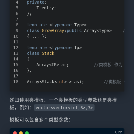
4
private
:
5
	T entry;
6
};
7
8
template
 <
typename
 Type>
9
class
GrowArray
:
public
 Array<type>		
//
10
{ ... };
11
12
template
 <
typename
 Tp>
13
class
Stack
14
{
15
	Array<TP> ar;			
//类模板 作为 组件
16
};
17
18
Array<Stack<
int
> > asi;		
//类模板 作为
递归使用类模板：一个类模板的类型参数还是类模
板，例如：
vector<vector<int,6>,7>
模板可以包含多个类型参数：
CPP