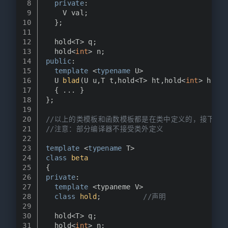
8
private
:
9
    V val;
10
  };
11
12
  hold<T> q;
13
  hold<
int
> n;
14
public
:
15
template
 <
typename
 U>
16
U 
blad
(U u,T t,hold<T> ht,hold<
int
> hi)
17
{ ... }
18
};
19
20
//以上的类模板和函数模板都是在类中定义的，接下来
21
//注意：部分编译器不接受类外定义
22
23
template
 <
typename
 T>
24
class
beta
25
{
26
private
:
27
template
 <typaneme V>
28
class
hold
;          
//声明
29
30
  hold<T> q;
31
  hold<
int
> n;