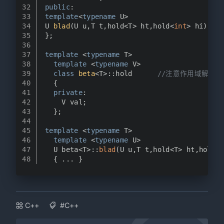
32
public
:
33
template
<
typename
 U>
34
U 
blad
(U u,T t,hold<T> ht,hold<
int
> hi)
;
35
};
36
37
template
 <
typename
 T>
38
template
 <
typename
 V>
39
class
beta
<T>::hold      
//注意作用域解析运
40
  {
41
private
:
42
    V val;
43
  };
44
45
template
 <
typename
 T>
46
template
 <
typename
 U>
47
  U beta<T>::
blad
(U u,T t,hold<T> ht,hold<
i
48
  { ... }
C++
#C++