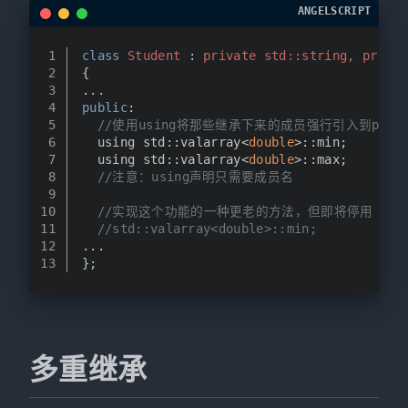
ANGELSCRIPT
1
class
Student
 : 
private
std::
string
, 
privat
2
{
3
...
4
public
:
5
//使用using将那些继承下来的成员强行引入到public
6
  using std::valarray<
double
>::min;
7
  using std::valarray<
double
>::max;
8
//注意：using声明只需要成员名
9
10
//实现这个功能的一种更老的方法，但即将停用
11
//std::valarray<double>::min;
12
...
13
};
多重继承