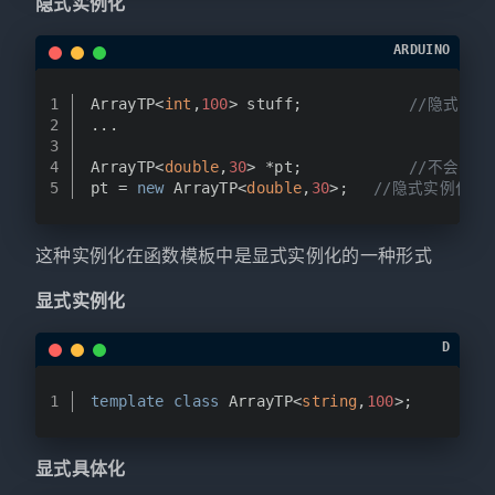
隐式实例化
ARDUINO
1
ArrayTP<
int
,
100
> stuff;			
//隐式实例
2
...
3
4
ArrayTP<
double
,
30
> *pt;			
//不会实例
5
pt = 
new
 ArrayTP<
double
,
30
>;	
//隐式实例化
这种实例化在函数模板中是显式实例化的一种形式
显式实例化
D
1
template
class
 ArrayTP<
string
,
100
>;		
/
显式具体化