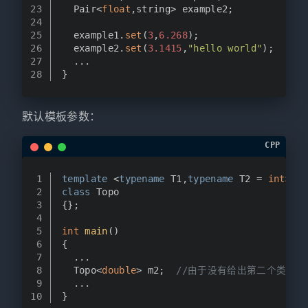
23
  Pair<
float
,string> example2;
24
25
  example1.
set
(
3
,
6.268
);
26
  example2.
set
(
3.1415
,
"hello world"
);
27
  ...
28
} 
默认模板参数：
CPP
1
template
 <
typename
 T1,
typename
 T2 = 
int
>  
2
class
 Topo                                
3
{};
4
5
int
main
()
6
{
7
  ...
8
  Topo<
double
> m2;  
//由于没有给出第二个类型参
9
  ...
10
}